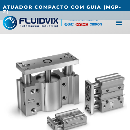
(27) 3067-0001
fluidvix@fluidvix.com.br
ATUADOR COMPACTO COM GUIA (MGP-
Z)