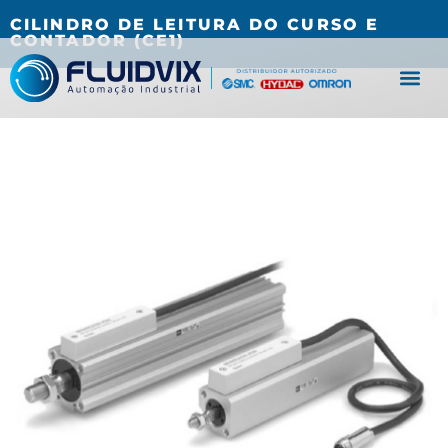
(27) 3067-0001
fluidvix@fluidvix.com.br
CILINDRO DE LEITURA DO CURSO E
CONTADOR (CE1)