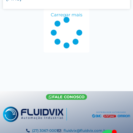
Carregar mais
FALE CONOSCO
(27) 3067-0001
fluidvix@fluidvix.com.br