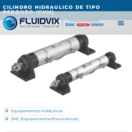
(27) 3067-0001
fluidvix@fluidvix.com.br
CILINDRO HIDRAULICO DE TIPO
REDONDO (CHM)
Equipamentos Hidráulicos
SMC (Equipamentos Pneumáticos)