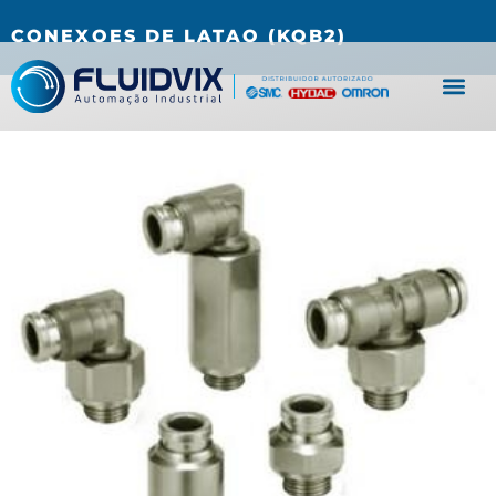
(27) 3067-0001
fluidvix@fluidvix.com.br
CONEXOES DE LATAO (KQB2)