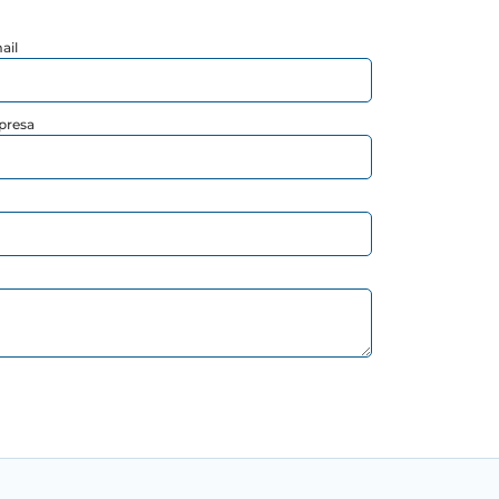
ail
presa