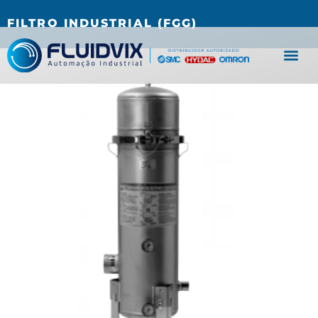
(27) 3067-0001
fluidvix@fluidvix.com.br
FILTRO INDUSTRIAL (FGG)