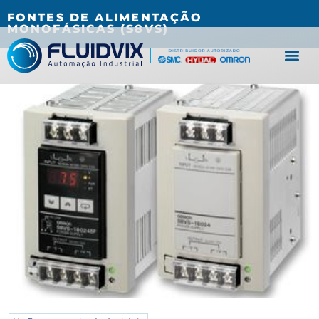
(27) 3067-0001
fluidvix@fluidvix.com.br
FONTES DE ALIMENTAÇÃO
MONOFÁSICAS (S8VS)