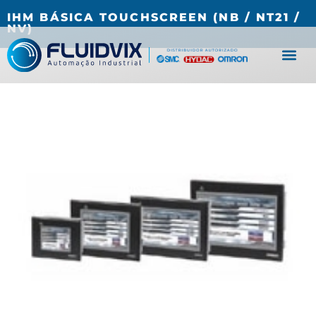
(27) 3067-0001
fluidvix@fluidvix.com.br
IHM BÁSICA TOUCHSCREEN (NB / NT21 /
NV)