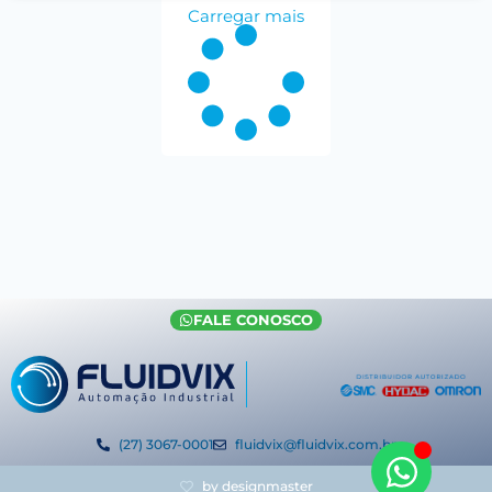
Carregar mais
FALE CONOSCO
(27) 3067-0001
fluidvix@fluidvix.com.br
by designmaster