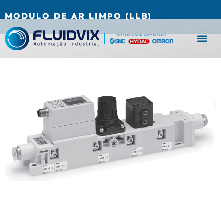
(27) 3067-0001
fluidvix@fluidvix.com.br
MODULO DE AR LIMPO (LLB)