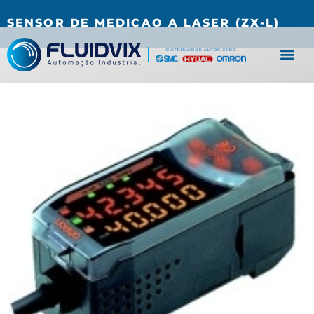
(27) 3067-0001
fluidvix@fluidvix.com.br
SENSOR DE MEDICAO A LASER (ZX-L)