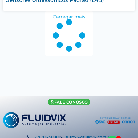
Carregar mais
FALE CONOSCO
(27) 3067-0001
fluidvix@fluidvix.com.br