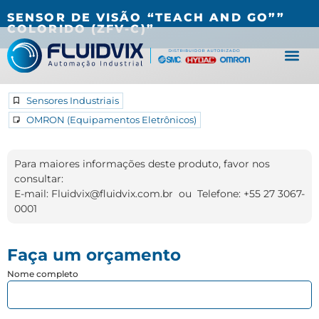
(27) 3067-0001
fluidvix@fluidvix.com.br
SENSOR DE VISÃO “TEACH AND GO””
COLORIDO (ZFV-C)”
Sensores Industriais
OMRON (Equipamentos Eletrônicos)
Para maiores informações deste produto, favor nos
consultar:
E-mail: Fluidvix@fluidvix.com.br ou Telefone: +55 27 3067-
0001
Faça um orçamento
Nome completo