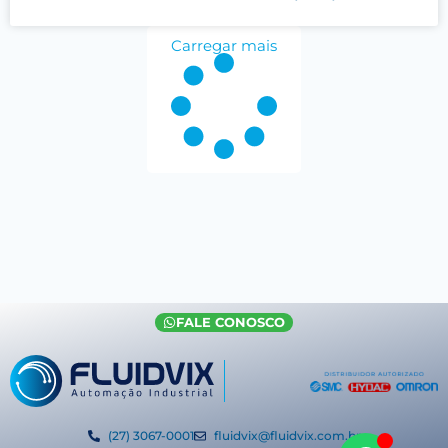
Carregar mais
FALE CONOSCO
(27) 3067-0001
fluidvix@fluidvix.com.br