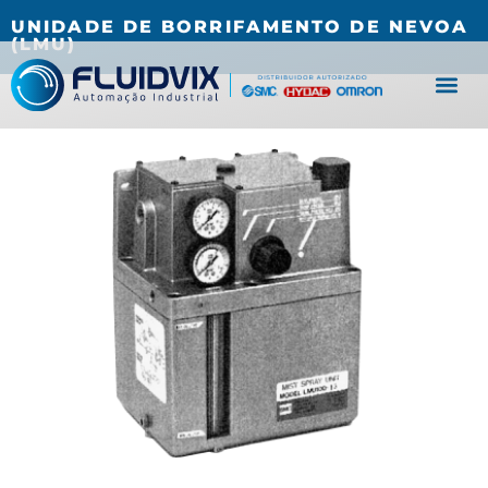
(27) 3067-0001
fluidvix@fluidvix.com.br
UNIDADE DE BORRIFAMENTO DE NEVOA
(LMU)