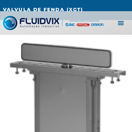
(27) 3067-0001
fluidvix@fluidvix.com.br
VALVULA DE FENDA (XGT)