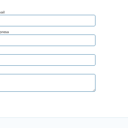
ail
presa