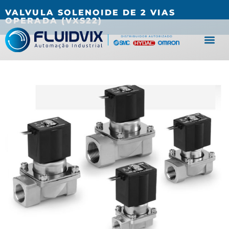
(27) 3067-0001
fluidvix@fluidvix.com.br
VALVULA SOLENOIDE DE 2 VIAS
OPERADA (VXS22)