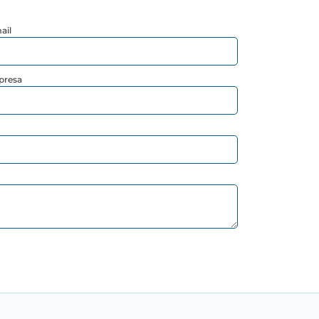
ail
presa