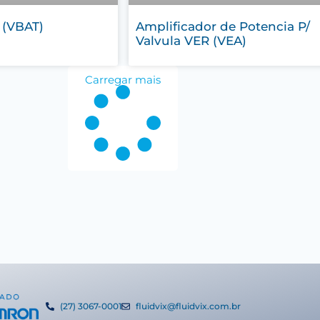
 (VBAT)
Amplificador de Potencia P/
Valvula VER (VEA)
Carregar mais
(27) 3067-0001
fluidvix@fluidvix.com.br