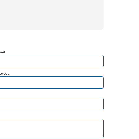
ail
presa