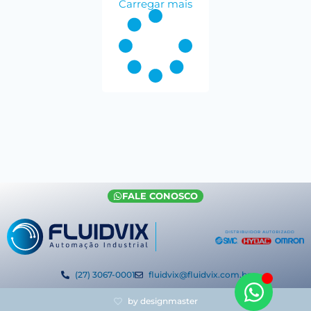
Carregar mais
FALE CONOSCO
(27) 3067-0001
fluidvix@fluidvix.com.br
by designmaster