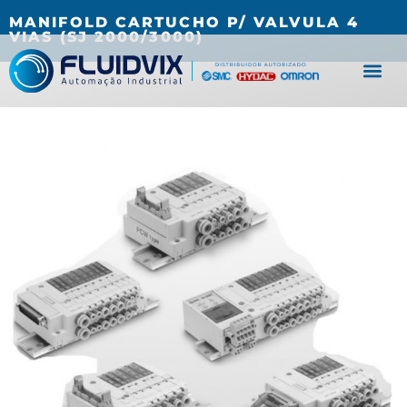
(27) 3067-0001
fluidvix@fluidvix.com.br
MANIFOLD CARTUCHO P/ VALVULA 4
VIAS (SJ 2000/3000)