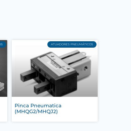
OS
ATUADORES PNEUMÁTICOS
Pinca Pneumatica
(MHQG2/MHQJ2)