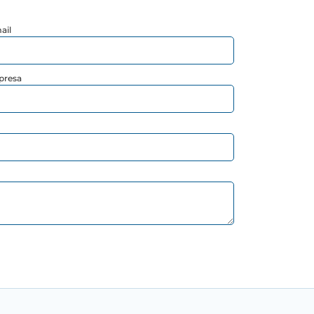
ail
presa