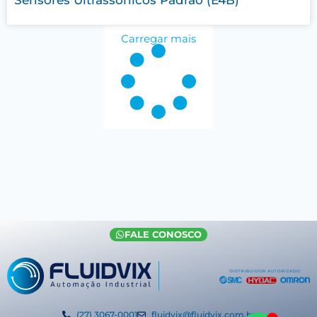
Carregar mais
FALE CONOSCO
(27) 3067-0001
fluidvix@fluidvix.com.br