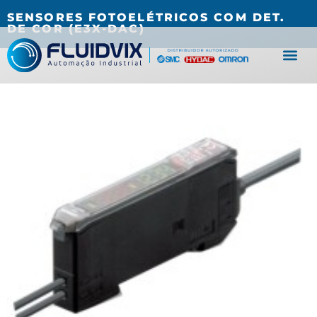
(27) 3067-0001
fluidvix@fluidvix.com.br
SENSORES FOTOELÉTRICOS COM DET.
DE COR (E3X-DAC)