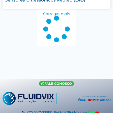
Carregar mais
FALE CONOSCO
(27) 3067-0001
fluidvix@fluidvix.com.br