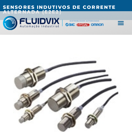
(27) 3067-0001
fluidvix@fluidvix.com.br
SENSORES INDUTIVOS DE CORRENTE
ALTERNADA (E2E2)