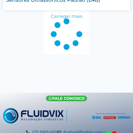
Carregar mais
FALE CONOSCO
(27) 3067-0001
fluidvix@fluidvix.com.br