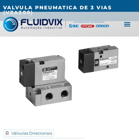
(27) 3067-0001
fluidvix@fluidvix.com.br
VALVULA PNEUMATICA DE 3 VIAS
(VZA200)
Válvulas Direcionais