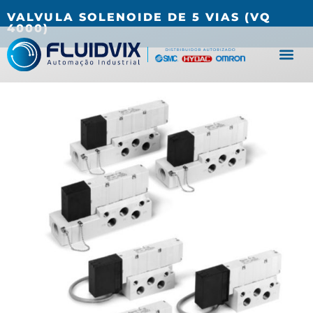
(27) 3067-0001
fluidvix@fluidvix.com.br
VALVULA SOLENOIDE DE 5 VIAS (VQ
4000)