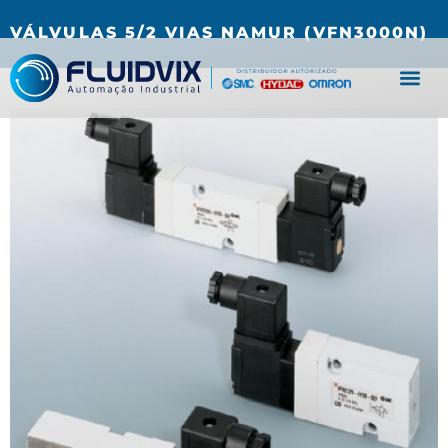
(27) 3067-0001
fluidvix@fluidvix.com.br
VÁLVULAS 5/2 VIAS NAMUR (VFN3000N)